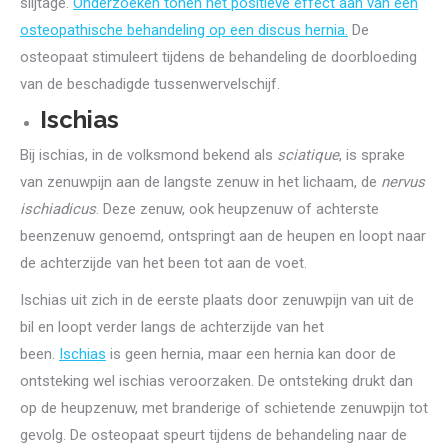
slijtage.
Onderzoeken tonen het positieve effect aan van een
osteopathische behandeling op een discus hernia.
De
osteopaat stimuleert tijdens de behandeling de doorbloeding
van de beschadigde tussenwervelschijf.
Ischias
Bij ischias, in de volksmond bekend als
sciatique
, is sprake
van zenuwpijn aan de langste zenuw in het lichaam, de
nervus
ischiadicus
. Deze zenuw, ook heupzenuw of achterste
beenzenuw genoemd, ontspringt aan de heupen en loopt naar
de achterzijde van het been tot aan de voet.
Ischias uit zich in de eerste plaats door zenuwpijn van uit de
bil en loopt verder langs de achterzijde van het
been.
Ischias
is geen hernia, maar een hernia kan door de
ontsteking wel ischias veroorzaken. De ontsteking drukt dan
op de heupzenuw, met branderige of schietende zenuwpijn tot
gevolg. De osteopaat speurt tijdens de behandeling naar de