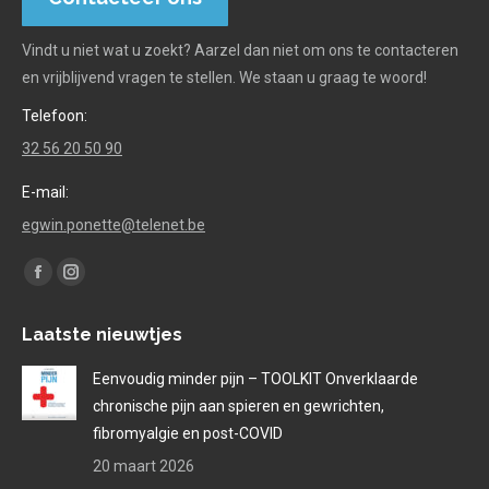
Vindt u niet wat u zoekt? Aarzel dan niet om ons te contacteren
en vrijblijvend vragen te stellen. We staan u graag te woord!
Telefoon:
32 56 20 50 90
E-mail:
egwin.ponette@telenet.be
Find us on:
Facebook
Instagram
page
page
Laatste nieuwtjes
opens
opens
in
in
Eenvoudig minder pijn – TOOLKIT Onverklaarde
new
new
chronische pijn aan spieren en gewrichten,
window
window
fibromyalgie en post-COVID
20 maart 2026